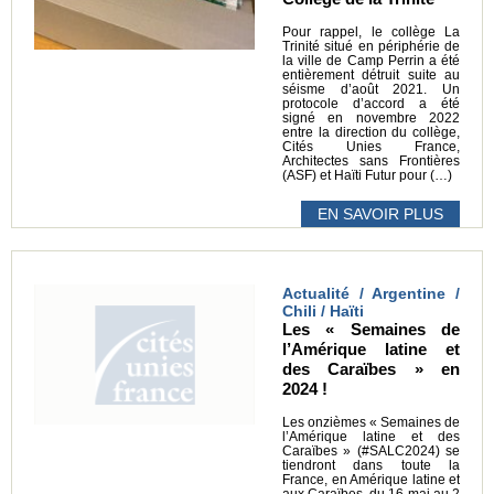
Pour rappel, le collège La
Trinité situé en périphérie de
la ville de Camp Perrin a été
entièrement détruit suite au
séisme d’août 2021. Un
protocole d’accord a été
signé en novembre 2022
entre la direction du collège,
Cités Unies France,
Architectes sans Frontières
(ASF) et Haïti Futur pour (…)
EN SAVOIR PLUS
Actualité / Argentine /
Chili / Haïti
Les « Semaines de
l’Amérique latine et
des Caraïbes » en
2024 !
Les onzièmes « Semaines de
l’Amérique latine et des
Caraïbes » (#SALC2024) se
tiendront dans toute la
France, en Amérique latine et
aux Caraïbes, du 16 mai au 2