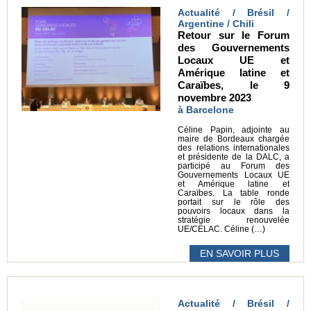
Actualité / Brésil /
Argentine / Chili
Retour sur le Forum
des Gouvernements
Locaux UE et
Amérique latine et
Caraïbes, le 9
novembre 2023
à Barcelone
Céline Papin, adjointe au
maire de Bordeaux chargée
des relations internationales
et présidente de la DALC, a
participé au Forum des
Gouvernements Locaux UE
et Amérique latine et
Caraïbes. La table ronde
portait sur le rôle des
pouvoirs locaux dans la
stratégie renouvelée
UE/CELAC. Céline (…)
EN SAVOIR PLUS
Actualité / Brésil /