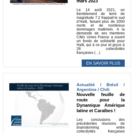
mars 2023
Le 14 août 2021, un
tremblement de terre de
magnitude 7.2 frappait le sud
d’Haïti, faisant plus de 2000
morts et de nombreux
dommages matériels. A la
demande de ses membres
Cités Unies France a ouvert
un fonds de solidarité pour
Haïti, qui à ce jour et grçce à
28 collectivités
françaises (…)
EN SAVOIR PLUS
Actualité / Brésil /
Argentine / Chili
Nouvelle feuille de
route pour la
Dynamique Amérique
latine et Caraïbes !
Les conclusions des
précédentes réunions de
brainstorming entre
collectivités françaises