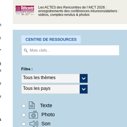
Les ACTES des Rencontres de l’AICT 2026 :
enregistrements des conférences /réunions/ateliers :
vidéos, comptes-rendus & photos
n
x
CENTRE DE RESSOURCES
“
t
Filtre :
n
e
e
Texte
Photo
s
Son