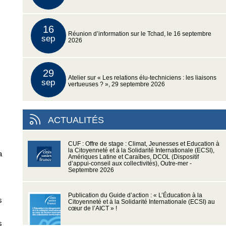
16
Réunion d’information sur le Tchad, le 16 septembre
sep
2026
29
Atelier sur « Les relations élu-techniciens : les liaisons
sep
vertueuses ? », 29 septembre 2026
ACTUALITÉS
CUF : Offre de stage : Climat, Jeunesses et Education à
la Citoyenneté et à la Solidarité Internationale (ECSI),
a
Amériques Latine et Caraïbes, DCOL (Dispositif
d’appui-conseil aux collectivités), Outre-mer -
Septembre 2026
Publication du Guide d’action : « L’Éducation à la
s
Citoyenneté et à la Solidarité Internationale (ECSI) au
cœur de l’AICT » !
s