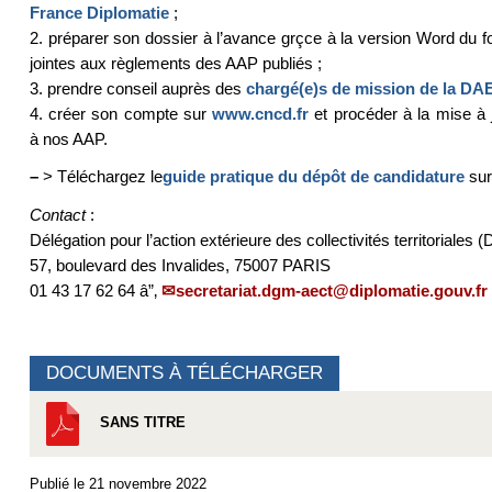
France Diplomatie
;
2. préparer son dossier à l’avance grçce à la version Word du for
jointes aux règlements des AAP publiés ;
3. prendre conseil auprès des
chargé(e)s de mission de la D
4. créer son compte sur
www.cncd.fr
et procéder à la mise à j
à nos AAP.
–
> Téléchargez le
guide pratique du dépôt de candidature
sur
Contact
:
Délégation pour l’action extérieure des collectivités territoriales
57, boulevard des Invalides, 75007 PARIS
01 43 17 62 64 â”‚
secretariat.dgm-aect@diplomatie.gouv.fr
DOCUMENTS À TÉLÉCHARGER
SANS TITRE
Publié le 21 novembre 2022