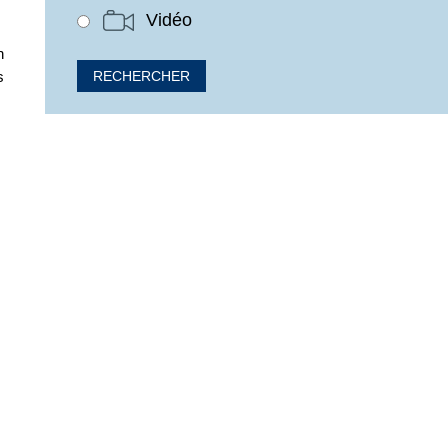
Vidéo
n
s