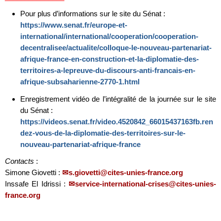
Pour plus d’informations sur le site du Sénat :
https://www.senat.fr/europe-et-
international/international/cooperation/cooperation-
decentralisee/actualite/colloque-le-nouveau-partenariat-
afrique-france-en-construction-et-la-diplomatie-des-
territoires-a-lepreuve-du-discours-anti-francais-en-
afrique-subsaharienne-2770-1.html
Enregistrement vidéo de l’intégralité de la journée sur le site
du Sénat :
https://videos.senat.fr/video.4520842_66015437163fb.ren
dez-vous-de-la-diplomatie-des-territoires-sur-le-
nouveau-partenariat-afrique-france
Contacts
:
Simone Giovetti :
s.giovetti@cites-unies-france.org
Inssafe El Idrissi :
service-international-crises@cites-unies-
france.org