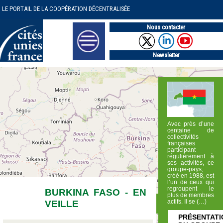
LE PORTAIL DE LA COOPÉRATION DÉCENTRALISÉE
Nous contacter
Newsletter
Avec près d’une
centaine de
collectivités
françaises
participant
régulièrement à
ses activités, ce
groupe-pays,
créé en 1988, est
l’un de ceux qui
regroupent le
BURKINA FASO - EN
plus de membres
VEILLE
actifs. Il se (…)
PRÉSENTATI